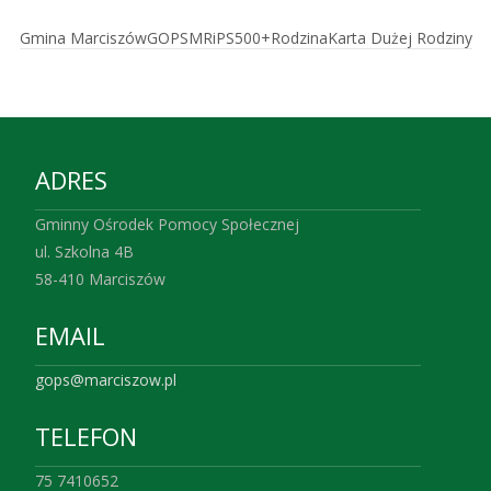
Gmina Marciszów
GOPS
MRiPS
500+
Rodzina
Karta Dużej Rodziny
ADRES
Gminny Ośrodek Pomocy Społecznej
ul. Szkolna 4B
58-410 Marciszów
EMAIL
gops@marciszow.pl
TELEFON
75 7410652