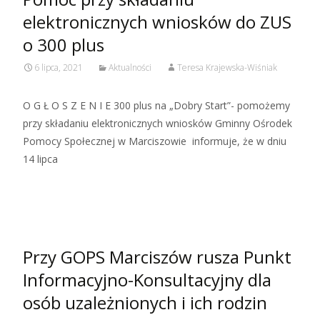
elektronicznych wniosków do ZUS
o 300 plus
6 lipca, 2021
Aktualności
Teresa Krajewska-Wiśniak
O G Ł O S Z E N I E 300 plus na „Dobry Start”- pomożemy
przy składaniu elektronicznych wniosków Gminny Ośrodek
Pomocy Społecznej w Marciszowie informuje, że w dniu
14 lipca
Czytaj więcej…
Przy GOPS Marciszów rusza Punkt
Informacyjno-Konsultacyjny dla
osób uzależnionych i ich rodzin