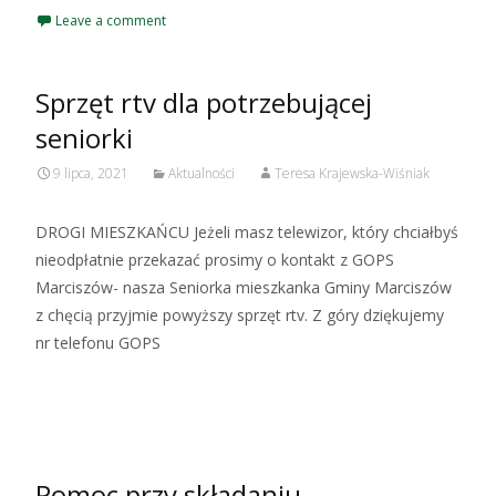
Leave a comment
Sprzęt rtv dla potrzebującej
seniorki
9 lipca, 2021
Aktualności
Teresa Krajewska-Wiśniak
DROGI MIESZKAŃCU Jeżeli masz telewizor, który chciałbyś
nieodpłatnie przekazać prosimy o kontakt z GOPS
Marciszów- nasza Seniorka mieszkanka Gminy Marciszów
z chęcią przyjmie powyższy sprzęt rtv. Z góry dziękujemy
nr telefonu GOPS
Czytaj więcej…
Pomoc przy składaniu