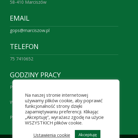
58-410 Marciszów
EMAIL
gops@marciszow.pl
TELEFON
75 7410652
GODZINY PRACY
Poniedziałek 7:00 – 16.00
Na naszej stronie internetowej
używamy plików cookie, aby poprawić
Wtorek– Czwartek 7:30 – 15:00
funkcjonalność strony dzięki
zapamiętywaniu preferencji. Klikając
„Akceptuję”, wyrażasz zgodę na użycie
Piątek 7:00 – 14:00
WSZYSTKICH plików cookie.
Ustawienia cookie
Akceptuję