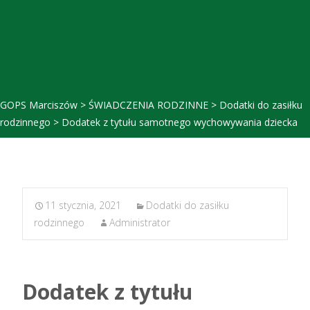
GOPS Marciszów
>
ŚWIADCZENIA RODZINNE
>
Dodatki do zasiłku
rodzinnego
>
Dodatek z tytułu samotnego wychowywania dziecka
11 stycznia, 2021
Dodatki do zasiłku
rodzinnego
Administrator
Dodatek z tytułu