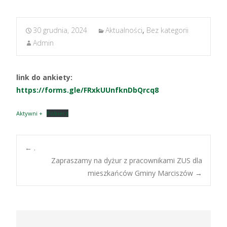
30 grudnia, 2024
Aktualności
,
Bez kategorii
Admin
link do ankiety:
https://forms.gle/FRxkUUnfknDbQrcq8
Aktywni +
Pobierz
Post
←
.
Zapraszamy na dyżur z pracownikami ZUS dla
mieszkańców Gminy Marciszów
→
navigation