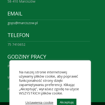
58-410 Marciszów
EMAIL
gops@marciszow.pl
TELEFON
75 7410652
GODZINY PRACY
Poniedziałek 7:00 – 16.00
Na naszej stronie internetowej
używamy plików cookie, aby poprawić
Wtorek– Czwartek 7:30 – 15:00
funkcjonalność strony dzięki
zapamiętywaniu preferencji. Klikając
„Akceptuję”, wyrażasz zgodę na użycie
Piątek 7:00 – 14:00
WSZYSTKICH plików cookie.
Ustawienia cookie
Akceptuję