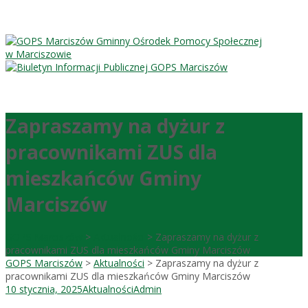
Gminny Ośrodek Pomocy Społecznej
w Marciszowie
Zapraszamy na dyżur z
pracownikami ZUS dla
mieszkańców Gminy
Marciszów
GOPS Marciszów
>
Aktualności
>
Zapraszamy na dyżur z
pracownikami ZUS dla mieszkańców Gminy Marciszów
GOPS Marciszów
>
Aktualności
>
Zapraszamy na dyżur z
pracownikami ZUS dla mieszkańców Gminy Marciszów
10 stycznia, 2025
Aktualności
Admin