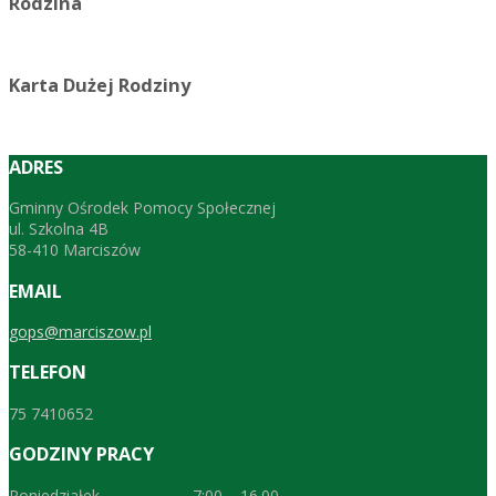
Rodzina
Karta Dużej Rodziny
ADRES
Gminny Ośrodek Pomocy Społecznej
ul. Szkolna 4B
58-410 Marciszów
EMAIL
gops@marciszow.pl
TELEFON
75 7410652
GODZINY PRACY
Poniedziałek 7:00 – 16.00