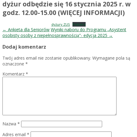
dyżur odbędzie się 16 stycznia 2025 r. w
godz. 12.00-15.00 (WIĘCEJ INFORMACJI)
dyżury ZUS
Pobierz
Post
←
Ankieta dla Seniorów
Wyniki naboru do Programu „Asystent
osobisty osoby z niepełnosprawnością”- edycja 2025
→
navigation
Dodaj komentarz
Twój adres email nie zostanie opublikowany.
Wymagane pola są
oznaczone
*
Komentarz
*
Nazwa
*
Adres email
*