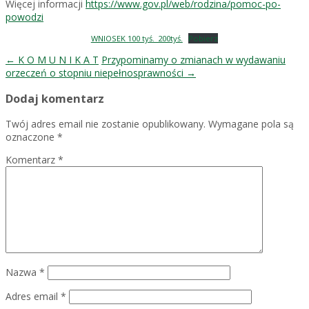
Więcej informacji
https://www.gov.pl/web/rodzina/pomoc-po-
powodzi
WNIOSEK 100 tyś._200tyś.
Pobierz
Post
←
K O M U N I K A T
Przypominamy o zmianach w wydawaniu
orzeczeń o stopniu niepełnosprawności
→
navigation
Dodaj komentarz
Twój adres email nie zostanie opublikowany.
Wymagane pola są
oznaczone
*
Komentarz
*
Nazwa
*
Adres email
*