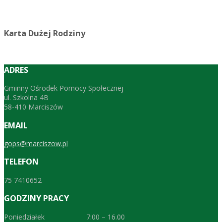
Karta Dużej Rodziny
ADRES
Gminny Ośrodek Pomocy Społecznej
ul. Szkolna 4B
58-410 Marciszów
EMAIL
gops@marciszow.pl
TELEFON
75 7410652
GODZINY PRACY
Poniedziałek 7:00 – 16.00