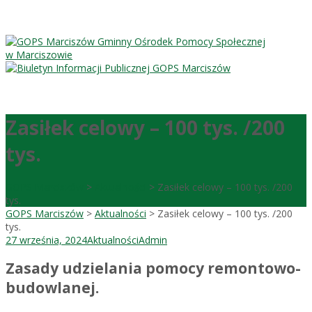
Gminny Ośrodek Pomocy Społecznej
w Marciszowie
Zasiłek celowy – 100 tys. /200
tys.
GOPS Marciszów
>
Aktualności
>
Zasiłek celowy – 100 tys. /200
tys.
GOPS Marciszów
>
Aktualności
>
Zasiłek celowy – 100 tys. /200
tys.
27 września, 2024
Aktualności
Admin
Zasady udzielania pomocy remontowo-
budowlanej.