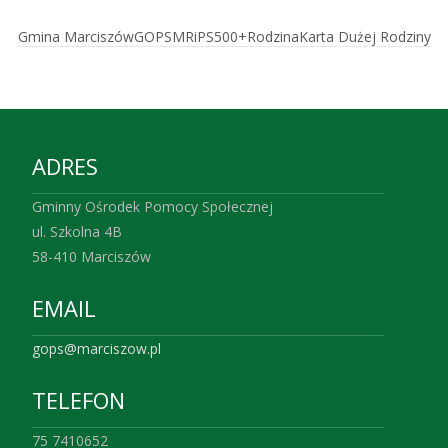
Gmina Marciszów
GOPS
MRiPS
500+
Rodzina
Karta Dużej Rodziny
ADRES
Gminny Ośrodek Pomocy Społecznej
ul. Szkolna 4B
58-410 Marciszów
EMAIL
gops@marciszow.pl
TELEFON
75 7410652