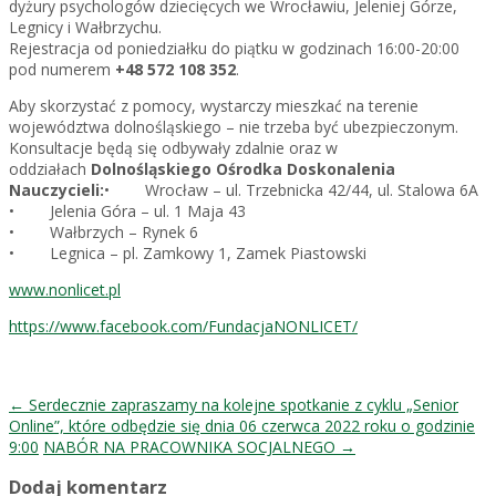
dyżury psychologów dziecięcych we Wrocławiu, Jeleniej Górze,
Legnicy i Wałbrzychu.
Rejestracja od poniedziałku do piątku w godzinach 16:00-20:00
pod numerem
+48 572 108 352
.
Aby skorzystać z pomocy, wystarczy mieszkać na terenie
województwa dolnośląskiego – nie trzeba być ubezpieczonym.
Konsultacje będą się odbywały zdalnie oraz w
oddziałach
Dolnośląskiego Ośrodka Doskonalenia
Nauczycieli:
• Wrocław – ul. Trzebnicka 42/44, ul. Stalowa 6A
• Jelenia Góra – ul. 1 Maja 43
• Wałbrzych – Rynek 6
• Legnica – pl. Zamkowy 1, Zamek Piastowski
www.nonlicet.pl
https://www.facebook.com/FundacjaNONL
ICET/
Post
←
Serdecznie zapraszamy na kolejne spotkanie z cyklu „Senior
Online”, które odbędzie się dnia 06 czerwca 2022 roku o godzinie
navigation
9:00
NABÓR NA PRACOWNIKA SOCJALNEGO
→
Dodaj komentarz