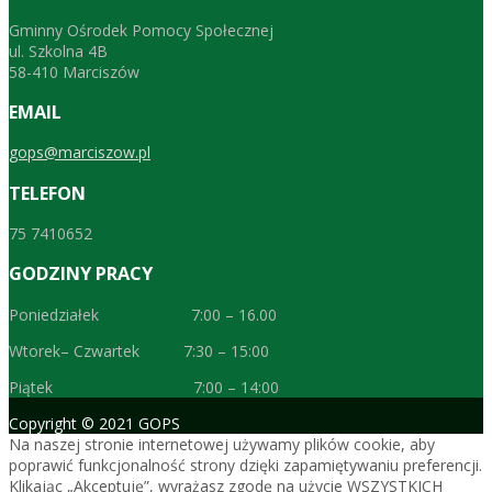
Gminny Ośrodek Pomocy Społecznej
ul. Szkolna 4B
58-410 Marciszów
EMAIL
gops@marciszow.pl
TELEFON
75 7410652
GODZINY PRACY
Poniedziałek 7:00 – 16.00
Wtorek– Czwartek 7:30 – 15:00
Piątek 7:00 – 14:00
Copyright © 2021 GOPS
Na naszej stronie internetowej używamy plików cookie, aby
poprawić funkcjonalność strony dzięki zapamiętywaniu preferencji.
Klikając „Akceptuję”, wyrażasz zgodę na użycie WSZYSTKICH