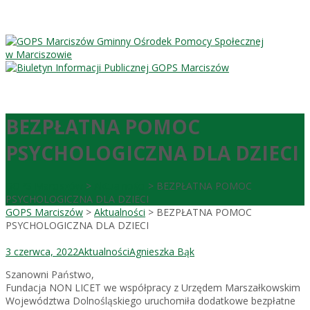
Gminny Ośrodek Pomocy Społecznej
w Marciszowie
BEZPŁATNA POMOC
PSYCHOLOGICZNA DLA DZIECI
GOPS Marciszów
>
Aktualności
>
BEZPŁATNA POMOC
PSYCHOLOGICZNA DLA DZIECI
GOPS Marciszów
>
Aktualności
>
BEZPŁATNA POMOC
PSYCHOLOGICZNA DLA DZIECI
3 czerwca, 2022
Aktualności
Agnieszka Bąk
Szanowni Państwo,
Fundacja NON LICET we współpracy z Urzędem Marszałkowskim
Województwa Dolnośląskiego uruchomiła dodatkowe bezpłatne