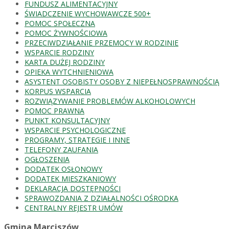
FUNDUSZ ALIMENTACYJNY
ŚWIADCZENIE WYCHOWAWCZE 500+
POMOC SPOŁECZNA
POMOC ŻYWNOŚCIOWA
PRZECIWDZIAŁANIE PRZEMOCY W RODZINIE
WSPARCIE RODZINY
KARTA DUŻEJ RODZINY
OPIEKA WYTCHNIENIOWA
ASYSTENT OSOBISTY OSOBY Z NIEPEŁNOSPRAWNOŚCIĄ
KORPUS WSPARCIA
ROZWIĄZYWANIE PROBLEMÓW ALKOHOLOWYCH
POMOC PRAWNA
PUNKT KONSULTACYJNY
WSPARCIE PSYCHOLOGICZNE
PROGRAMY, STRATEGIE I INNE
TELEFONY ZAUFANIA
OGŁOSZENIA
DODATEK OSŁONOWY
DODATEK MIESZKANIOWY
DEKLARACJA DOSTĘPNOŚCI
SPRAWOZDANIA Z DZIAŁALNOŚCI OŚRODKA
CENTRALNY REJESTR UMÓW
Gmina Marciszów