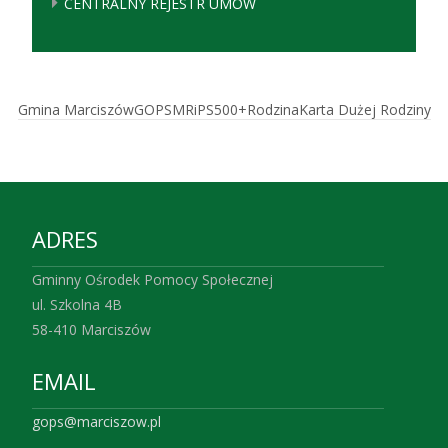
CENTRALNY REJESTR UMÓW
Gmina Marciszów
GOPS
MRiPS
500+
Rodzina
Karta Dużej Rodziny
ADRES
Gminny Ośrodek Pomocy Społecznej
ul. Szkolna 4B
58-410 Marciszów
EMAIL
gops@marciszow.pl