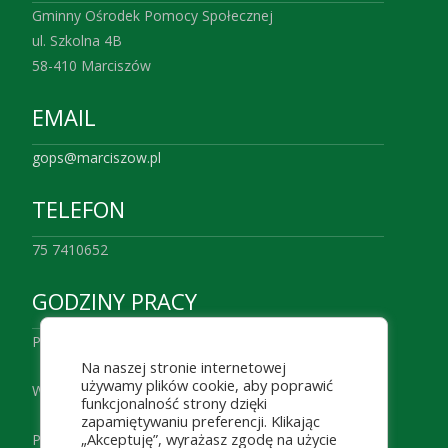
Gminny Ośrodek Pomocy Społecznej
ul. Szkolna 4B
58-410 Marciszów
EMAIL
gops@marciszow.pl
TELEFON
75 7410652
GODZINY PRACY
Poniedziałek 7:00 – 16.00
Na naszej stronie internetowej
używamy plików cookie, aby poprawić
Wtorek– Czwartek 7:30 – 15:00
funkcjonalność strony dzięki
zapamiętywaniu preferencji. Klikając
„Akceptuję”, wyrażasz zgodę na użycie
Piątek 7:00 – 14:00