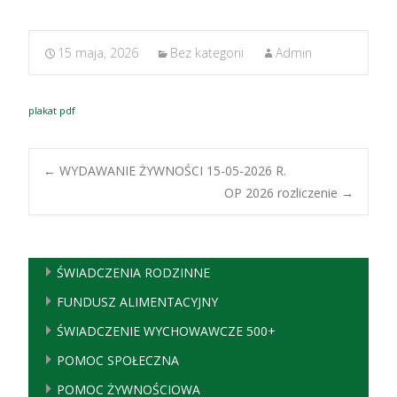
15 maja, 2026
Bez kategorii
Admin
plakat pdf
Post
←
WYDAWANIE ŻYWNOŚCI 15-05-2026 R.
OP 2026 rozliczenie
→
navigation
ŚWIADCZENIA RODZINNE
FUNDUSZ ALIMENTACYJNY
ŚWIADCZENIE WYCHOWAWCZE 500+
POMOC SPOŁECZNA
POMOC ŻYWNOŚCIOWA