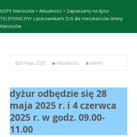
GOPS Marciszów
>
Aktualności
>
Zapraszamy na dyżur
TELEFONICZNY z pracownikami ZUS dla mieszkańców Gminy
Marciszów
9 maja, 2025
Aktualności
Admin
dyżur odbędzie się 28
maja 2025 r. i 4 czerwca
2025 r. w godz. 09.00-
11.00