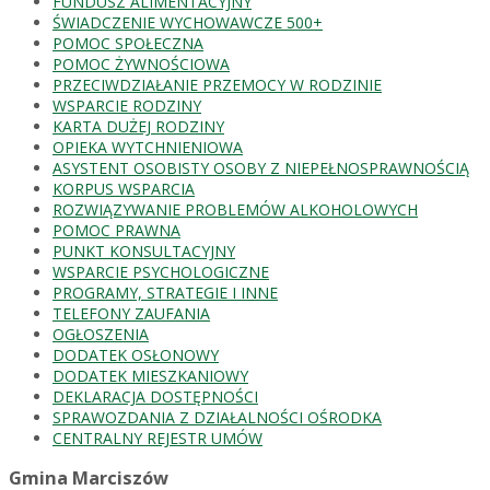
FUNDUSZ ALIMENTACYJNY
ŚWIADCZENIE WYCHOWAWCZE 500+
POMOC SPOŁECZNA
POMOC ŻYWNOŚCIOWA
PRZECIWDZIAŁANIE PRZEMOCY W RODZINIE
WSPARCIE RODZINY
KARTA DUŻEJ RODZINY
OPIEKA WYTCHNIENIOWA
ASYSTENT OSOBISTY OSOBY Z NIEPEŁNOSPRAWNOŚCIĄ
KORPUS WSPARCIA
ROZWIĄZYWANIE PROBLEMÓW ALKOHOLOWYCH
POMOC PRAWNA
PUNKT KONSULTACYJNY
WSPARCIE PSYCHOLOGICZNE
PROGRAMY, STRATEGIE I INNE
TELEFONY ZAUFANIA
OGŁOSZENIA
DODATEK OSŁONOWY
DODATEK MIESZKANIOWY
DEKLARACJA DOSTĘPNOŚCI
SPRAWOZDANIA Z DZIAŁALNOŚCI OŚRODKA
CENTRALNY REJESTR UMÓW
Gmina Marciszów