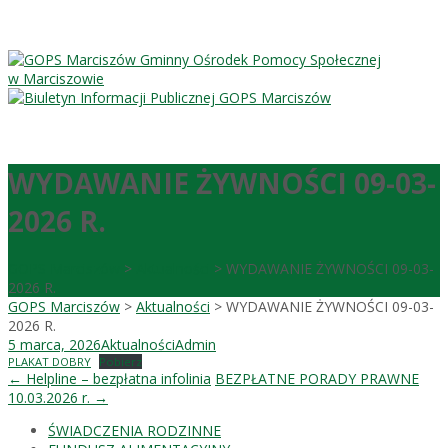
Gminny Ośrodek Pomocy Społecznej
w Marciszowie
WYDAWANIE ŻYWNOŚCI 09-03-
2026 R.
GOPS Marciszów
>
Aktualności
>
WYDAWANIE ŻYWNOŚCI 09-03-
2026 R.
GOPS Marciszów
>
Aktualności
>
WYDAWANIE ŻYWNOŚCI 09-03-
2026 R.
5 marca, 2026
Aktualności
Admin
PLAKAT DOBRY
Pobierz
Post
←
Helpline – bezpłatna infolinia
BEZPŁATNE PORADY PRAWNE
10.03.2026 r.
→
navigation
ŚWIADCZENIA RODZINNE