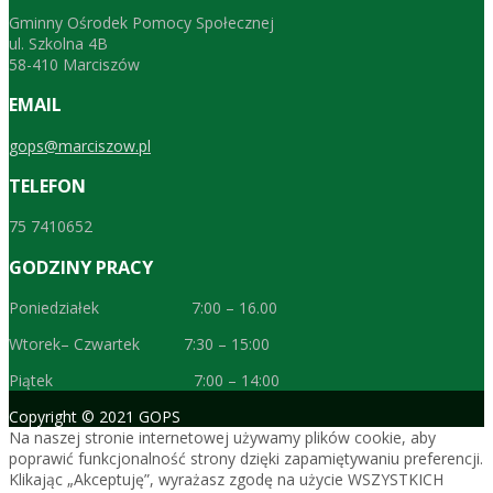
Gminny Ośrodek Pomocy Społecznej
ul. Szkolna 4B
58-410 Marciszów
EMAIL
gops@marciszow.pl
TELEFON
75 7410652
GODZINY PRACY
Poniedziałek 7:00 – 16.00
Wtorek– Czwartek 7:30 – 15:00
Piątek 7:00 – 14:00
Copyright © 2021 GOPS
Na naszej stronie internetowej używamy plików cookie, aby
poprawić funkcjonalność strony dzięki zapamiętywaniu preferencji.
Klikając „Akceptuję”, wyrażasz zgodę na użycie WSZYSTKICH