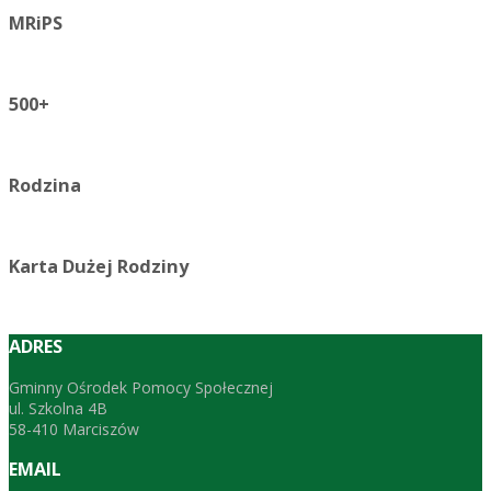
MRiPS
500+
Rodzina
Karta Dużej Rodziny
ADRES
Gminny Ośrodek Pomocy Społecznej
ul. Szkolna 4B
58-410 Marciszów
EMAIL