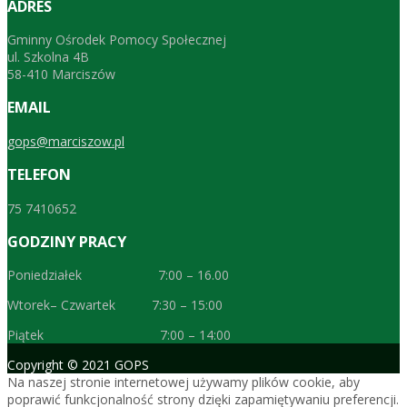
ADRES
Gminny Ośrodek Pomocy Społecznej
ul. Szkolna 4B
58-410 Marciszów
EMAIL
gops@marciszow.pl
TELEFON
75 7410652
GODZINY PRACY
Poniedziałek 7:00 – 16.00
Wtorek– Czwartek 7:30 – 15:00
Piątek 7:00 – 14:00
Copyright © 2021 GOPS
Na naszej stronie internetowej używamy plików cookie, aby
poprawić funkcjonalność strony dzięki zapamiętywaniu preferencji.