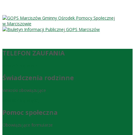
Gminny Ośrodek Pomocy Społecznej
w Marciszowie
TELEFON ZAUFANIA
dowiedz się więcej
Świadczenia rodzinne
Wnioski obowiązujące
dowiedz się więcej
Pomoc społeczna
Obowiązujące formularze
dowiedz się więcej